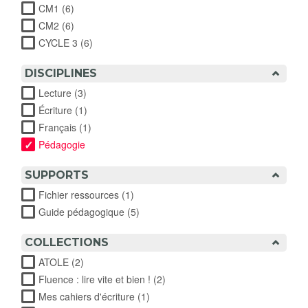
CM1 (6)
Apply CM1 filter
CM2 (6)
Apply CM2 filter
CYCLE 3 (6)
Apply CYCLE 3 filter
DISCIPLINES
Lecture (3)
Apply Lecture filter
Écriture (1)
Apply Écriture filter
Français (1)
Apply Français filter
Pédagogie
SUPPORTS
Fichier ressources (1)
Apply Fichier ressources filter
Guide pédagogique (5)
Apply Guide pédagogique filter
COLLECTIONS
ATOLE (2)
Apply ATOLE filter
Fluence : lire vite et bien ! (2)
Apply Fluence : lire vite et
bien ! filter
Mes cahiers d'écriture (1)
Apply Mes cahiers d'écriture filter