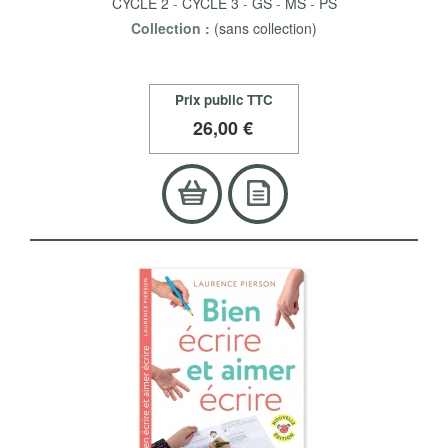
CYCLE 2
-
CYCLE 3
-
GS
-
MS
-
PS
Collection :
(sans collection)
Prix public TTC
26
,00 €