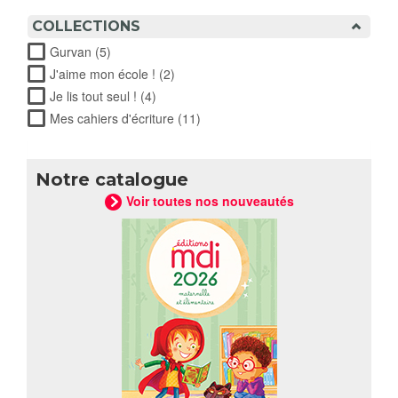
COLLECTIONS
Gurvan (5)
Apply Gurvan filter
J'aime mon école ! (2)
Apply J'aime mon école ! filter
Je lis tout seul ! (4)
Apply Je lis tout seul ! filter
Mes cahiers d'écriture (11)
Apply Mes cahiers d'écriture
filter
Notre catalogue
Voir toutes nos nouveautés