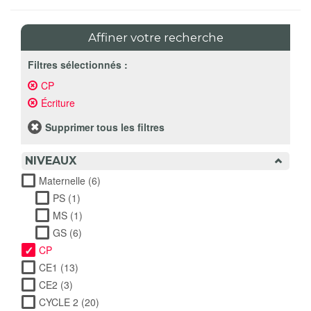
Affiner votre recherche
Filtres sélectionnés :
CP
Remove
CP
Écriture
Remove
filter
Écriture
filter
Supprimer tous les filtres
NIVEAUX
Maternelle (6)
Apply Maternelle filter
PS (1)
Apply PS filter
MS (1)
Apply MS filter
GS (6)
Apply GS filter
CP
CE1 (13)
Apply CE1 filter
CE2 (3)
Apply CE2 filter
CYCLE 2 (20)
Apply CYCLE 2 filter