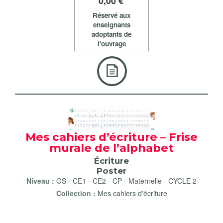
0
,00 €
Réservé aux
enseignants
adoptants de
l'ouvrage
Mes cahiers d’écriture – Frise
murale de l’alphabet
Écriture
Poster
Niveau :
GS
-
CE1
-
CE2
-
CP
-
Maternelle
-
CYCLE 2
Collection :
Mes cahiers d'écriture