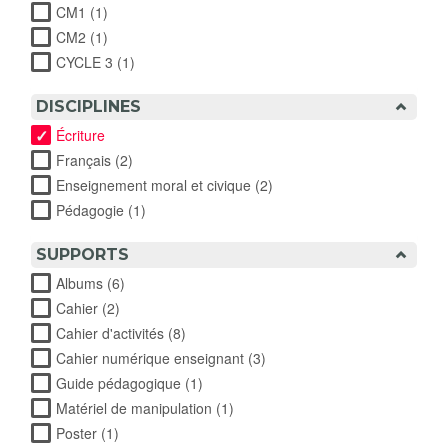
CM1 (1)
Apply CM1 filter
CM2 (1)
Apply CM2 filter
CYCLE 3 (1)
Apply CYCLE 3 filter
DISCIPLINES
Écriture
Français (2)
Apply Français filter
Enseignement moral et civique (2)
Apply Enseignement
moral et civique filter
Pédagogie (1)
Apply Pédagogie filter
SUPPORTS
Albums (6)
Apply Albums filter
Cahier (2)
Apply Cahier filter
Cahier d'activités (8)
Apply Cahier d'activités filter
Cahier numérique enseignant (3)
Apply Cahier numérique
enseignant filter
Guide pédagogique (1)
Apply Guide pédagogique filter
Matériel de manipulation (1)
Apply Matériel de manipulation
filter
Poster (1)
Apply Poster filter