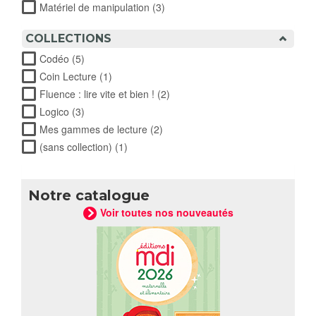
enseignant filter
Matériel de manipulation (3)
Apply Matériel de manipulation
filter
COLLECTIONS
Codéo (5)
Apply Codéo filter
Coin Lecture (1)
Apply Coin Lecture filter
Fluence : lire vite et bien ! (2)
Apply Fluence : lire vite et
bien ! filter
Logico (3)
Apply Logico filter
Mes gammes de lecture (2)
Apply Mes gammes de lecture
filter
(sans collection) (1)
Apply (sans collection) filter
Notre catalogue
Voir toutes nos nouveautés