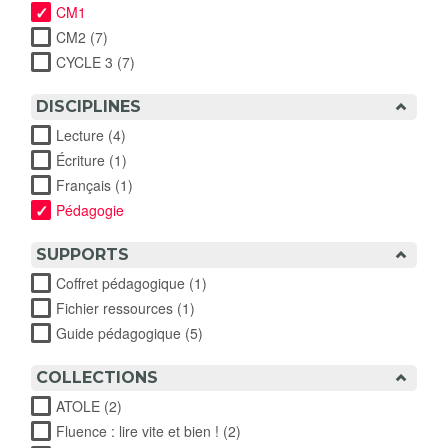
CM1
CM2 (7)
Apply CM2 filter
CYCLE 3 (7)
Apply CYCLE 3 filter
DISCIPLINES
Lecture (4)
Apply Lecture filter
Écriture (1)
Apply Écriture filter
Français (1)
Apply Français filter
Pédagogie
SUPPORTS
Coffret pédagogique (1)
Apply Coffret pédagogique filter
Fichier ressources (1)
Apply Fichier ressources filter
Guide pédagogique (5)
Apply Guide pédagogique filter
COLLECTIONS
ATOLE (2)
Apply ATOLE filter
Fluence : lire vite et bien ! (2)
Apply Fluence : lire vite et