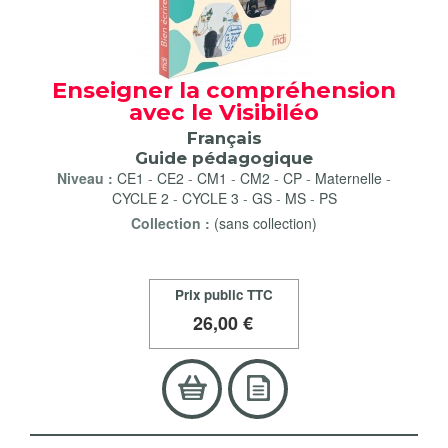
Enseigner la compréhension
avec le Visibiléo
Français
Guide pédagogique
Niveau :
CE1
-
CE2
-
CM1
-
CM2
-
CP
-
Maternelle
-
CYCLE 2
-
CYCLE 3
-
GS
-
MS
-
PS
Collection :
(sans collection)
Prix public TTC
26
,00 €