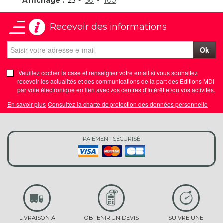
Affichage :
25
50
100
Recevoir des informations
Ok
Veuillez cocher la case et renseigner votre email si vous souhaitez
recevoir les actualités et des communications de la part des Editions MDI
par voie électronique en lien avec vos centres d'Intérêt et/ou vos activités.
En savoir plus
Consultez la charte de protection des données personnelle
PAIEMENT SÉCURISÉ
LIVRAISON À
OBTENIR UN DEVIS
SUIVRE UNE