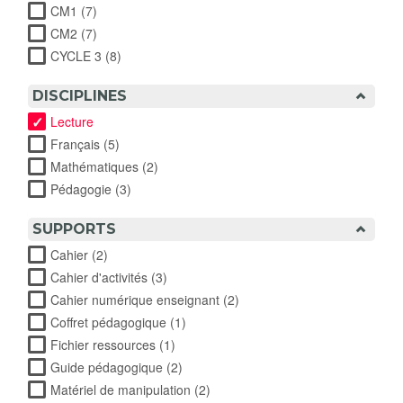
CM1 (7)
Apply CM1 filter
CM2 (7)
Apply CM2 filter
CYCLE 3 (8)
Apply CYCLE 3 filter
DISCIPLINES
Lecture
Français (5)
Apply Français filter
Mathématiques (2)
Apply Mathématiques filter
Pédagogie (3)
Apply Pédagogie filter
SUPPORTS
Cahier (2)
Apply Cahier filter
Cahier d'activités (3)
Apply Cahier d'activités filter
Cahier numérique enseignant (2)
Apply Cahier numérique
enseignant filter
Coffret pédagogique (1)
Apply Coffret pédagogique filter
Fichier ressources (1)
Apply Fichier ressources filter
Guide pédagogique (2)
Apply Guide pédagogique filter
Matériel de manipulation (2)
Apply Matériel de manipulation