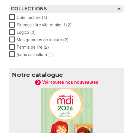
filter
COLLECTIONS
Coin Lecture (4)
Apply Coin Lecture filter
Fluence : lire vite et bien ! (2)
Apply Fluence : lire vite et
bien ! filter
Logico (2)
Apply Logico filter
Mes gammes de lecture (2)
Apply Mes gammes de lecture
filter
Permis de lire (2)
Apply Permis de lire filter
(sans collection) (1)
Apply (sans collection) filter
Notre catalogue
Voir toutes nos nouveautés