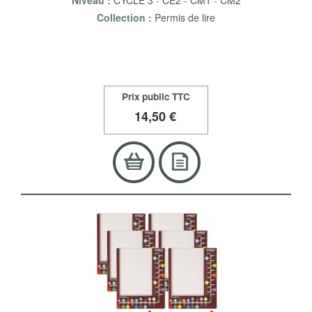
Niveau :
CYCLE 3
-
CE2
-
CM1
-
CM2
Collection :
Permis de lire
Prix public TTC
14
,50 €