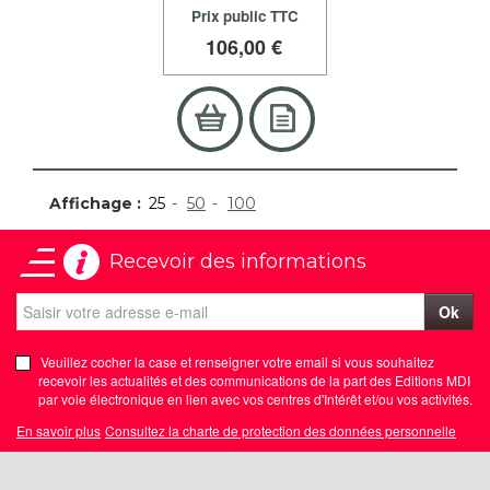
Prix public TTC
106
,00 €
Affichage :
25
50
100
Recevoir des informations
Ok
Veuillez cocher la case et renseigner votre email si vous souhaitez
recevoir les actualités et des communications de la part des Editions MDI
par voie électronique en lien avec vos centres d'Intérêt et/ou vos activités.
En savoir plus
Consultez la charte de protection des données personnelle