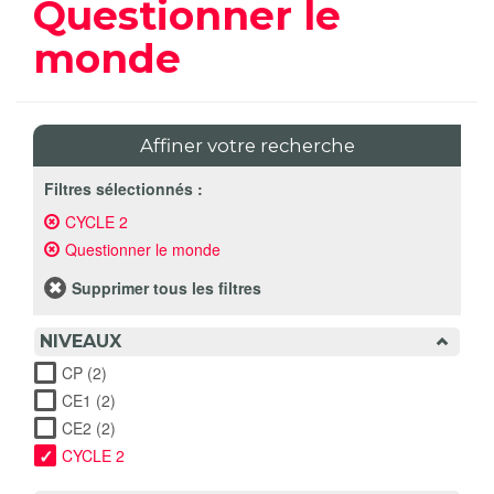
Questionner le
monde
Affiner votre recherche
Filtres sélectionnés :
CYCLE 2
Remove
CYCLE
Questionner le monde
Remove
2
Questionner
filter
le monde
Supprimer tous les filtres
filter
NIVEAUX
CP (2)
Apply CP filter
CE1 (2)
Apply CE1 filter
CE2 (2)
Apply CE2 filter
CYCLE 2