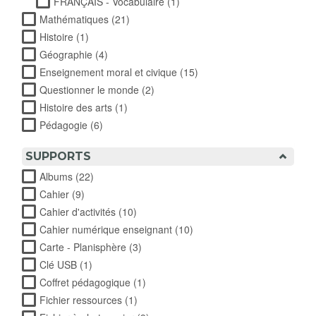
FRANÇAIS - Vocabulaire (1)
Apply FRANÇAIS -
Vocabulaire filter
Mathématiques (21)
Apply Mathématiques filter
Histoire (1)
Apply Histoire filter
Géographie (4)
Apply Géographie filter
Enseignement moral et civique (15)
Apply Enseignement
moral et civique filter
Questionner le monde (2)
Apply Questionner le monde filter
Histoire des arts (1)
Apply Histoire des arts filter
Pédagogie (6)
Apply Pédagogie filter
SUPPORTS
Albums (22)
Apply Albums filter
Cahier (9)
Apply Cahier filter
Cahier d'activités (10)
Apply Cahier d'activités filter
Cahier numérique enseignant (10)
Apply Cahier numérique
enseignant filter
Carte - Planisphère (3)
Apply Carte - Planisphère filter
Clé USB (1)
Apply Clé USB filter
Coffret pédagogique (1)
Apply Coffret pédagogique filter
Fichier ressources (1)
Apply Fichier ressources filter