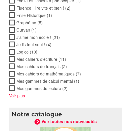
Eveil-Les fichiers à photocopier (1)
Apply Eveil-Les fichiers
à photocopier filter
Fluence : lire vite et bien ! (2)
Apply Fluence : lire vite et
bien ! filter
Frise Historique (1)
Apply Frise Historique filter
Graphémo (5)
Apply Graphémo filter
Gurvan (1)
Apply Gurvan filter
J'aime mon école ! (21)
Apply J'aime mon école ! filter
Je lis tout seul ! (4)
Apply Je lis tout seul ! filter
Logico (10)
Apply Logico filter
Mes cahiers d'écriture (11)
Apply Mes cahiers d'écriture
filter
Mes cahiers de français (2)
Apply Mes cahiers de français
filter
Mes cahiers de mathématiques (7)
Apply Mes cahiers de
mathématiques filter
Mes gammes de calcul mental (1)
Apply Mes gammes de
calcul mental filter
Mes gammes de lecture (2)
Apply Mes gammes de lecture
filter
Voir plus
Notre catalogue
Voir toutes nos nouveautés