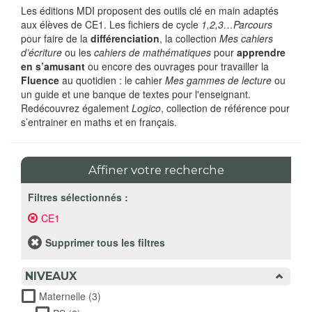
Les éditions MDI proposent des outils clé en main adaptés
aux élèves de CE1. Les fichiers de cycle
1,2,3…Parcours
pour faire de la
différenciation
, la collection
Mes cahiers
d’écriture
ou les
cahiers de mathématiques
pour
apprendre
en s’amusant
ou encore des ouvrages pour travailler la
Fluence
au quotidien : le cahier
Mes gammes de lecture
ou
un guide et une banque de textes pour l'enseignant.
Redécouvrez également
Logico
,
collection de référence pour
s’entrainer en maths et en français.
Affiner votre recherche
Filtres sélectionnés :
CE1
Remove
CE1
filter
Supprimer tous les filtres
NIVEAUX
Maternelle (3)
Apply Maternelle filter