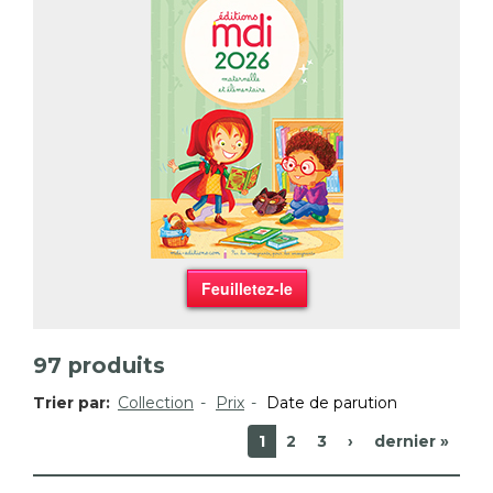
Feuilletez-le
97
produits
Trier par:
Collection
Prix
Date de parution
1
2
3
›
dernier »