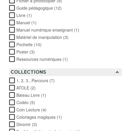
Fichier à photocopier (9)
Apply Fichier à photocopier filter
Guide pédagogique (12)
Apply Guide pédagogique filter
Livre (1)
Apply Livre filter
Manuel (1)
Apply Manuel filter
Manuel numérique enseignant (1)
Apply Manuel numérique
enseignant filter
Matériel de manipulation (3)
Apply Matériel de manipulation
filter
Pochette (10)
Apply Pochette filter
Poster (3)
Apply Poster filter
Ressources numériques (1)
Apply Ressources numériques
filter
COLLECTIONS
1, 2, 3...Parcours (7)
Apply 1, 2, 3...Parcours filter
ATOLE (2)
Apply ATOLE filter
Bateau Livre (1)
Apply Bateau Livre filter
Codéo (5)
Apply Codéo filter
Coin Lecture (4)
Apply Coin Lecture filter
Coloriages magiques (1)
Apply Coloriages magiques filter
Dinomir (3)
Apply Dinomir filter