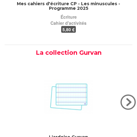
Mes cahiers d'écriture CP - Les minuscules -
Programme 2025
mi
Écriture
Cahier d'activités
5
,80 €
La collection Gurvan
L'ardoise Gurvan