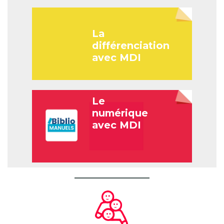
La
différenciation
avec MDI
Le
numérique
avec MDI