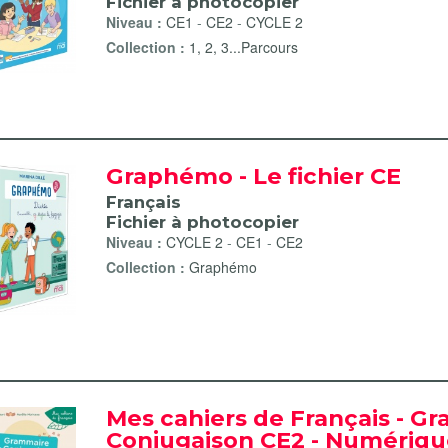
Fichier à photocopier
Niveau :
CE1
-
CE2
-
CYCLE 2
Collection :
1, 2, 3...Parcours
Graphémo - Le fichier CE
Français
Fichier à photocopier
Niveau :
CYCLE 2
-
CE1
-
CE2
Collection :
Graphémo
Mes cahiers de Français - G
Conjugaison CE2 - Numériq