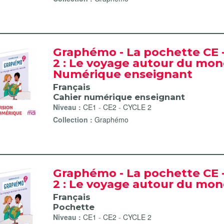
Graphémo - La pochette CE
2 : Le voyage autour du mon
- Conjugaison filter
Numérique enseignant
- Grammaire filter
Français
 - Orthographe filter
Cahier numérique enseignant
 Vocabulaire filter
Niveau :
CE1
-
CE2
-
CYCLE 2
Collection :
Graphémo
Graphémo - La pochette CE
r
2 : Le voyage autour du mo
umérique enseignant filter
Français
e filter
Pochette
ier filter
Niveau :
CE1
-
CE2
-
CYCLE 2