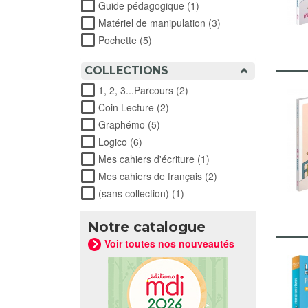
Guide pédagogique (1)
Apply Guide pédagogique 
Matériel de manipulation (3)
Apply Matériel de ma
Pochette (5)
Apply Pochette filter
COLLECTIONS
1, 2, 3...Parcours (2)
Apply 1, 2, 3...Parcours filte
Coin Lecture (2)
Apply Coin Lecture filter
Graphémo (5)
Apply Graphémo filter
Logico (6)
Apply Logico filter
Mes cahiers d'écriture (1)
Apply Mes cahiers d'écr
Mes cahiers de français (2)
Apply Mes cahiers de 
(sans collection) (1)
Apply (sans collection) filter
Notre catalogue
Voir toutes nos nouveautés