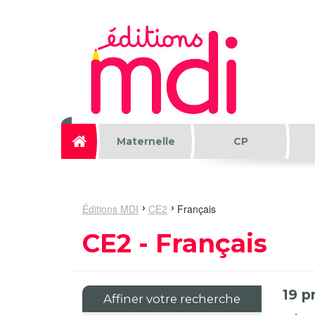
Aller au contenu principal
Maternelle
CP
Éditions MDI
CE2
Français
CE2 - Français
19
pr
Affiner votre recherche