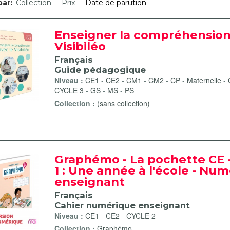
par:
Collection
Prix
Date de parution
Enseigner la compréhension
Visibiléo
Français
Guide pédagogique
Niveau :
CE1
-
CE2
-
CM1
-
CM2
-
CP
-
Maternelle
-
CYCLE 3
-
GS
-
MS
-
PS
Collection :
(sans collection)
Graphémo - La pochette CE
1 : Une année à l'école - Nu
enseignant
Français
Cahier numérique enseignant
Niveau :
CE1
-
CE2
-
CYCLE 2
Collection :
Graphémo