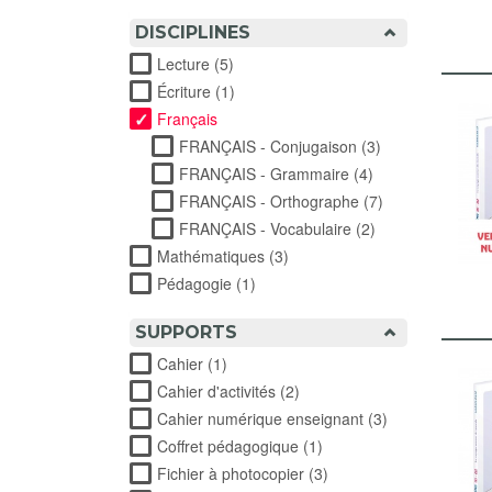
DISCIPLINES
Lecture (5)
Apply Lecture filter
Écriture (1)
Apply Écriture filter
Français
FRANÇAIS - Conjugaison (3)
Apply FRANÇAIS 
FRANÇAIS - Grammaire (4)
Apply FRANÇAIS 
FRANÇAIS - Orthographe (7)
Apply FRANÇAIS
FRANÇAIS - Vocabulaire (2)
Apply FRANÇAIS -
Mathématiques (3)
Apply Mathématiques filter
Pédagogie (1)
Apply Pédagogie filter
SUPPORTS
Cahier (1)
Apply Cahier filter
Cahier d'activités (2)
Apply Cahier d'activités filte
Cahier numérique enseignant (3)
Apply Cahier n
Coffret pédagogique (1)
Apply Coffret pédagogiqu
Fichier à photocopier (3)
Apply Fichier à photocop