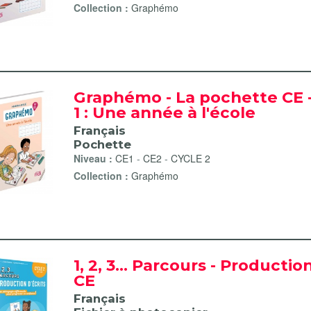
filter
Collection :
Graphémo
nipulation filter
r
Graphémo - La pochette CE
1 : Une année à l'école
Français
Pochette
Niveau :
CE1
-
CE2
-
CYCLE 2
iture filter
Collection :
Graphémo
français filter
1, 2, 3... Parcours - Productio
CE
Français