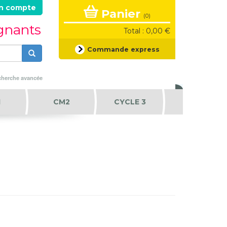
n compte
Panier
(0)
ignants
Total : 0,00 €
Formulaire
Commande express
de
recherche
Rechercher
herche avancée
1
CM2
CYCLE 3