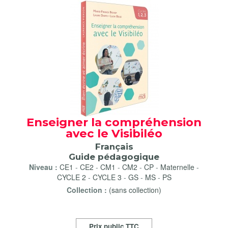
Enseigner la compréhension
avec le Visibiléo
Français
Guide pédagogique
Niveau :
CE1
-
CE2
-
CM1
-
CM2
-
CP
-
Maternelle
-
CYCLE 2
-
CYCLE 3
-
GS
-
MS
-
PS
Collection :
(sans collection)
Prix public TTC