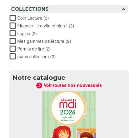
filter
COLLECTIONS
Coin Lecture (3)
Apply Coin Lecture filter
Fluence : lire vite et bien ! (2)
Apply Fluence : lire vite et
bien ! filter
Logico (2)
Apply Logico filter
Mes gammes de lecture (2)
Apply Mes gammes de lecture
filter
Permis de lire (2)
Apply Permis de lire filter
(sans collection) (2)
Apply (sans collection) filter
Notre catalogue
Voir toutes nos nouveautés