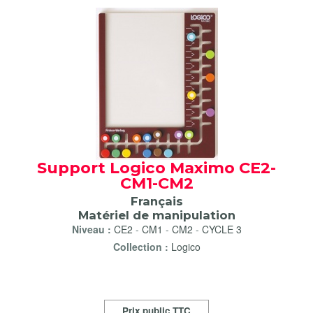
Support Logico Maximo CE2-
CM1-CM2
Français
Matériel de manipulation
Niveau :
CE2
-
CM1
-
CM2
-
CYCLE 3
Collection :
Logico
Prix public TTC