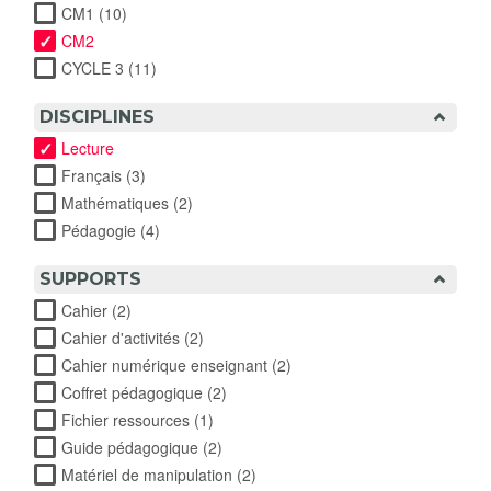
CM1 (10)
Apply CM1 filter
CM2
CYCLE 3 (11)
Apply CYCLE 3 filter
DISCIPLINES
Lecture
Français (3)
Apply Français filter
Mathématiques (2)
Apply Mathématiques filter
Pédagogie (4)
Apply Pédagogie filter
SUPPORTS
Cahier (2)
Apply Cahier filter
Cahier d'activités (2)
Apply Cahier d'activités filter
Cahier numérique enseignant (2)
Apply Cahier numérique
enseignant filter
Coffret pédagogique (2)
Apply Coffret pédagogique filter
Fichier ressources (1)
Apply Fichier ressources filter
Guide pédagogique (2)
Apply Guide pédagogique filter
Matériel de manipulation (2)
Apply Matériel de manipulation