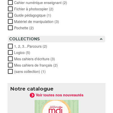
Cahier numérique enseignant (2)
Apply Cahier numérique
enseignant filter
Fichier à photocopier (2)
Apply Fichier à photocopier filter
Guide pédagogique (1)
Apply Guide pédagogique filter
Matériel de manipulation (3)
Apply Matériel de manipulation
filter
Pochette (2)
Apply Pochette filter
COLLECTIONS
1, 2, 3...Parcours (2)
Apply 1, 2, 3...Parcours filter
Logico (5)
Apply Logico filter
Mes cahiers d'écriture (3)
Apply Mes cahiers d'écriture filter
Mes cahiers de français (2)
Apply Mes cahiers de français
filter
(sans collection) (1)
Apply (sans collection) filter
Notre catalogue
Voir toutes nos nouveautés