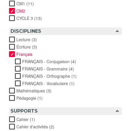
CM1 (11)
Apply CM1 filter
CM2
CYCLE 3 (13)
Apply CYCLE 3 filter
DISCIPLINES
Lecture (3)
Apply Lecture filter
Écriture (3)
Apply Écriture filter
Français
FRANÇAIS - Conjugaison (4)
Apply FRANÇAIS -
Conjugaison filter
FRANÇAIS - Grammaire (4)
Apply FRANÇAIS -
Grammaire filter
FRANÇAIS - Orthographe (1)
Apply FRANÇAIS -
Orthographe filter
FRANÇAIS - Vocabulaire (1)
Apply FRANÇAIS -
Vocabulaire filter
Mathématiques (3)
Apply Mathématiques filter
Pédagogie (1)
Apply Pédagogie filter
SUPPORTS
Cahier (1)
Apply Cahier filter
Cahier d'activités (2)
Apply Cahier d'activités filter