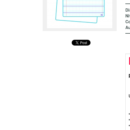
Di
Ni
Co
Au
*