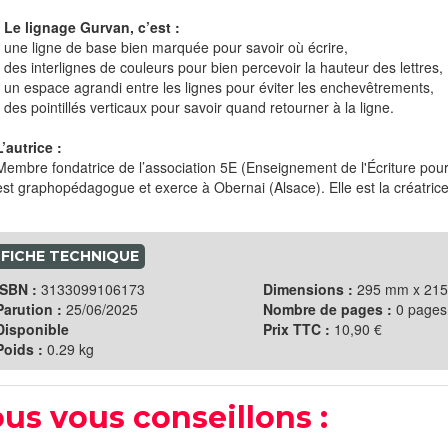
* Le lignage Gurvan, c’est : ​
- une ligne de base bien marquée pour savoir où écrire, ​
- des interlignes de couleurs pour bien percevoir la hauteur des lettres,
- un espace agrandi entre les lignes pour éviter les enchevêtrements, ​
- des pointillés verticaux pour savoir quand retourner à la ligne.​
L’autrice :
Membre fondatrice de l’association 5E (Enseignement de l'Écriture pour
est graphopédagogue et exerce à Obernai (Alsace). Elle est la créatrice
FICHE TECHNIQUE
ISBN :
3133099106173
Dimensions :
295 mm x 21
Parution :
25/06/2025
Nombre de pages :
0 pages
Disponible
Prix TTC :
10,90 €
Poids :
0.29 kg
us vous conseillons :