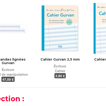
bandes lignées
Cahier Gurvan 2,5 mm
Cahie
Gurvan
Écriture
Écriture
Cahier
l de manipulation
3
,90 €
47
,00 €
ction :