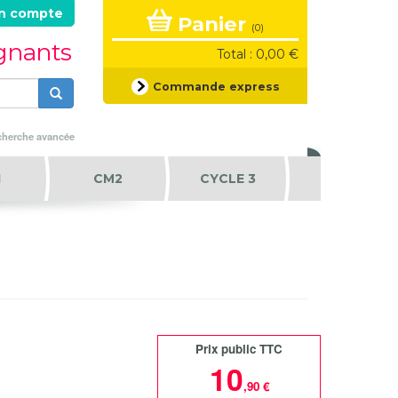
n compte
Panier
(0)
ignants
Total : 0,00 €
Formulaire
Commande express
de
recherche
Rechercher
herche avancée
1
CM2
CYCLE 3
Prix public TTC
10
,90 €