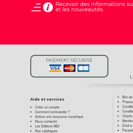
Recevoir des informations
su
et les nouveautés.
PAIEMENT SÉCURISÉ
L
Bon d
Aide et services
Propose
Conditi
Créer un compte
Conditi
Comment commander ?
Charte 
Activer une ressource numérique
Mention
Nous contacter
Droit à
Les Éditions MDI
Paramè
Nos catalogues