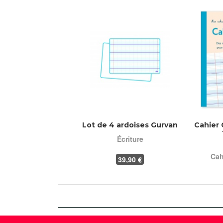
Lot de 4 ardoises Gurvan
Cahier 
Écriture
Cah
39
,90 €