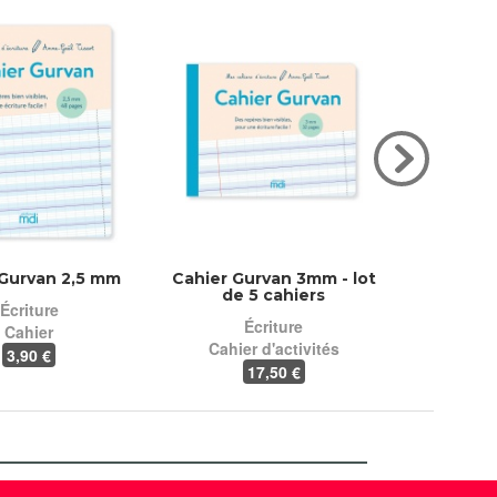
 Gurvan 2,5 mm
Cahier Gurvan 3mm - lot
Cahier
de 5 cahiers
Écriture
É
Écriture
Cahier
Cahier
Cahier d'activités
3
,90 €
17
,50 €