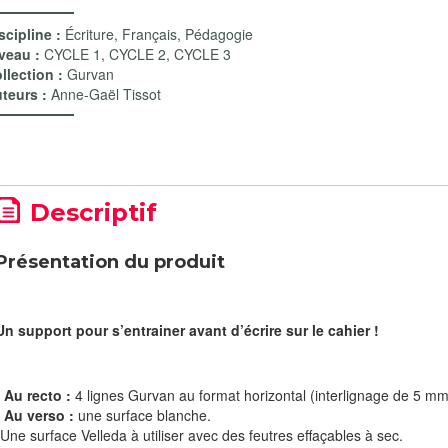
scipline :
Écriture
,
Français
,
Pédagogie
veau :
CYCLE 1
,
CYCLE 2
,
CYCLE 3
llection :
Gurvan
teurs :
Anne-Gaël Tissot
Descriptif
Présentation du produit
Un support pour s’entrainer avant d’écrire sur le cahier !
* Au recto :
4 lignes Gurvan au format horizontal (interlignage de 5 mm)
* Au verso :
une surface blanche.​
Une surface Velleda à utiliser avec des feutres effaçables à sec. ​