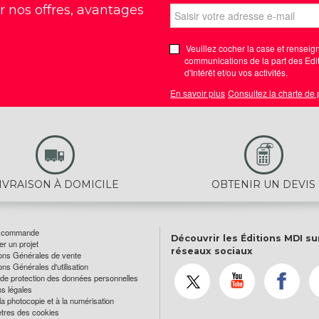
r nos offres, avantages
Veuillez cocher la case et renseign
communications de la part des Edit
d'Intérêt et/ou vos activités.
En savoir plus
Consultez la charte de
IVRAISON À DOMICILE
OBTENIR UN DEVIS
e commande
Découvrir les Éditions MDI su
r un projet
réseaux sociaux
ons Générales de vente
ons Générales d'utilisation
de protection des données personnelles
s légales
 la photocopie et à la numérisation
tres des cookies