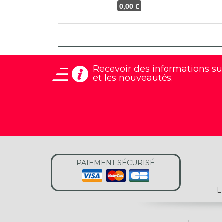
0
,00 €
Recevoir des informations
su
et les nouveautés.
PAIEMENT SÉCURISÉ
L