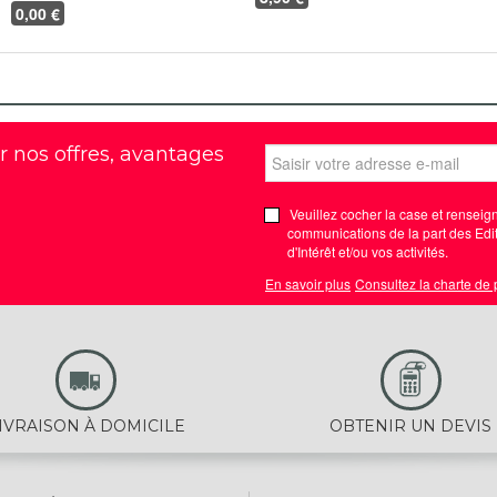
0
,00 €
r nos offres, avantages
Veuillez cocher la case et renseign
communications de la part des Edit
d'Intérêt et/ou vos activités.
En savoir plus
Consultez la charte de
IVRAISON À DOMICILE
OBTENIR UN DEVIS