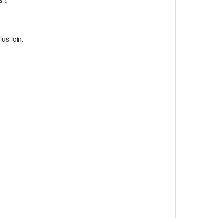
s !
us loin.