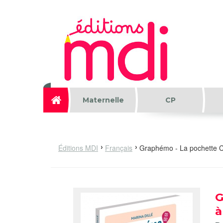
Aller au contenu principal
Maternelle
CP
Éditions MDI
Français
Graphémo - La pochette C
G
à