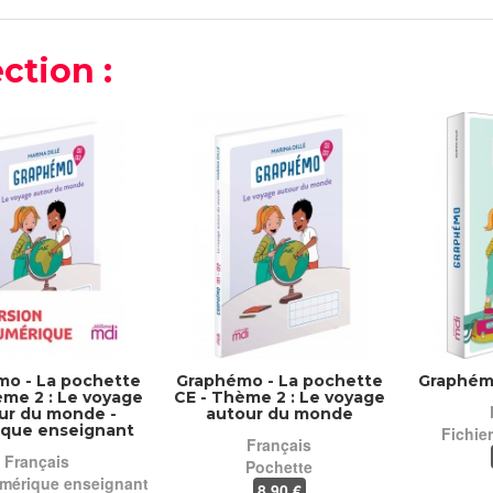
ction :
o - La pochette
Graphémo - La pochette
Graphémo
ème 2 : Le voyage
CE - Thème 2 : Le voyage
ur du monde -
autour du monde
que enseignant
Fichie
Français
Français
Pochette
mérique enseignant
8
,90 €