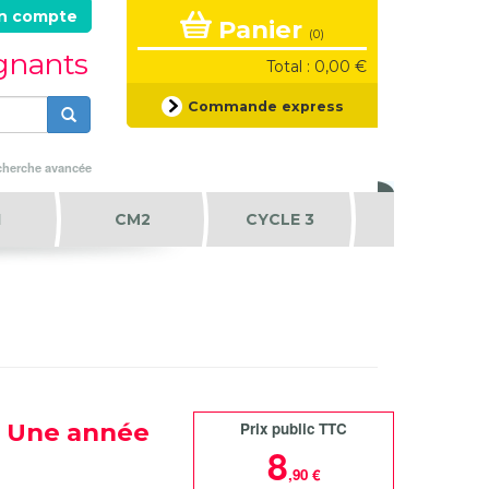
n compte
Panier
(0)
ignants
Total : 0,00 €
Formulaire
Commande express
de
recherche
Rechercher
herche avancée
1
CM2
CYCLE 3
: Une année
Prix public TTC
8
,90 €