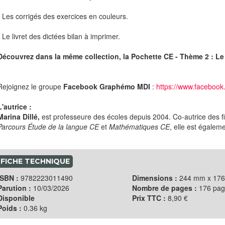
- Les corrigés des exercices en couleurs.
- Le livret des dictées bilan à imprimer.
Découvrez dans la même collection, la Pochette CE - Thème 2 : L
Rejoignez le groupe
Facebook Graphémo MDI
:
https://www.faceboo
L'autrice :
Marina Dillé,
est professeure des écoles depuis 2004. Co-autrice des f
Parcours Étude de la langue CE
et
Mathématiques CE
, elle est égaleme
FICHE TECHNIQUE
ISBN :
9782223011490
Dimensions :
244 mm x 17
Parution :
10/03/2026
Nombre de pages :
176 pag
Disponible
Prix TTC :
8,90 €
Poids :
0.36 kg