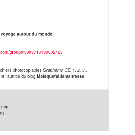
e voyage autour du monde.
k.com/groups/3089716198002429
ichiers photocopiables
Graphémo CE
,
1, 2, 3…
nt l’autrice du blog
Maisquefaitlamaitresse
.
6 mm
es