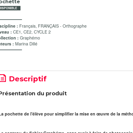
ochette
DISPONIBLE
scipline :
Français
,
FRANÇAIS - Orthographe
veau :
CE1
,
CE2
,
CYCLE 2
llection :
Graphémo
teurs :
Marina Dillé
Descriptif
Présentation du produit
La pochette de l'élève pour simplifier la mise en œuvre de la mé