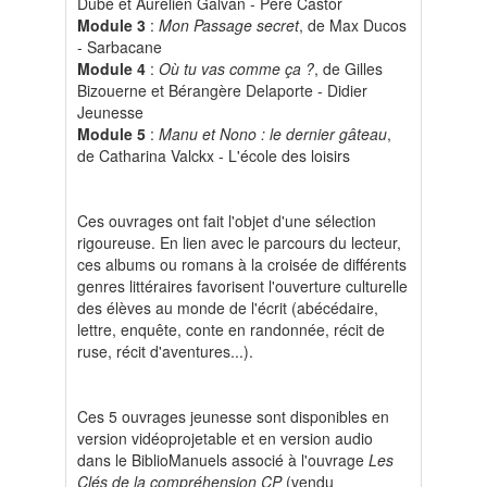
Dubé et Aurélien Galvan - Père Castor
Module 3
:
Mon Passage secret
, de Max Ducos
- Sarbacane
Module 4
:
Où tu vas comme ça ?
, de Gilles
Bizouerne et Bérangère Delaporte - Didier
Jeunesse
Module 5
:
Manu et Nono : le dernier gâteau
,
de Catharina Valckx - L'école des loisirs
Ces ouvrages ont fait l'objet d'une sélection
rigoureuse. En lien avec le parcours du lecteur,
ces albums ou romans à la croisée de différents
genres littéraires favorisent l'ouverture culturelle
des élèves au monde de l'écrit (abécédaire,
lettre, enquête, conte en randonnée, récit de
ruse, récit d'aventures...).
Ces 5 ouvrages jeunesse sont disponibles en
version vidéoprojetable et en version audio
dans le BiblioManuels associé à l'ouvrage
Les
Clés de la compréhension CP
(vendu