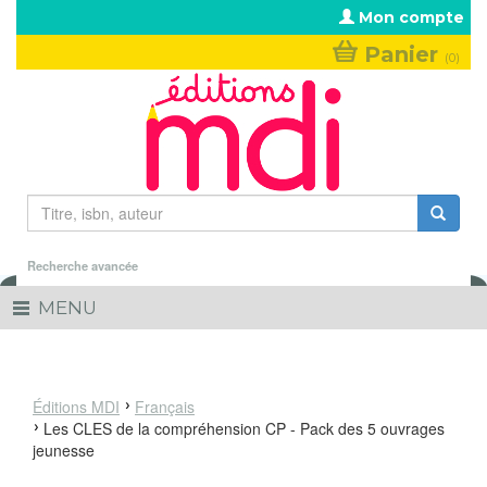
Aller au contenu principal
Mon compte
Panier
(0)
Formulaire de recherche
Rechercher
Recherche avancée
MENU
Toggle
navigation
Éditions MDI
Français
Les CLES de la compréhension CP - Pack des 5 ouvrages
jeunesse