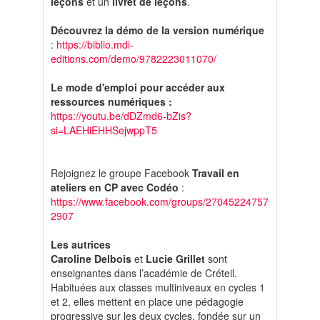
leçons
et un
livret de leçons
.
Découvrez la démo de la version numérique
:
https://biblio.mdi-
editions.com/demo/9782223011070/
Le mode d'emploi pour accéder aux
ressources numériques :
https://youtu.be/dDZmd6-bZis?
si=LAEHiEHHSejwppT5
Rejoignez le groupe Facebook
Travail en
ateliers en CP avec Codéo
:
https://www.facebook.com/groups/27045224757
2907
Les autrices
Caroline Delbois
et
Lucie Grillet
sont
enseignantes dans l’académie de Créteil.
Habituées aux classes multiniveaux en cycles 1
et 2, elles mettent en place une pédagogie
progressive sur les deux cycles, fondée sur un