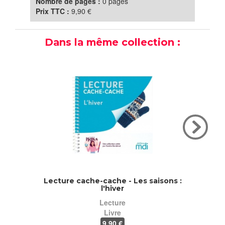
Nombre de pages :
0 pages
Prix TTC :
9,90 €
Dans la même collection :
Lecture cache-cache - Les saisons :
Lectu
l'hiver
Lecture
Livre
9
,90 €