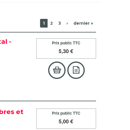
1
2
3
›
dernier »
al -
Prix public TTC
5
,30 €
bres et
Prix public TTC
5
,00 €