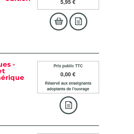
5
,95 €
es -
Prix public TTC
et
0
,00 €
mérique
Réservé aux enseignants
adoptants de l'ouvrage