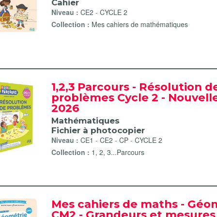
Cahier
Niveau :
CE2
-
CYCLE 2
Collection :
Mes cahiers de mathématiques
- Conjugaison filter
1,2,3 Parcours - Résolution d
- Grammaire filter
problèmes Cycle 2 - Nouvelle
 - Orthographe filter
2026
 Vocabulaire filter
Mathématiques
Fichier à photocopier
Niveau :
CE1
-
CE2
-
CP
-
CYCLE 2
Collection :
1, 2, 3...Parcours
r
numérique enseignant filter
ier filter
Mes cahiers de maths - Géo
nipulation filter
CM2 - Grandeurs et mesures 