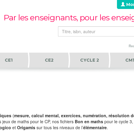
Mo
Par les enseignants, pour les ense
Rec
CE1
CE2
CYCLE 2
CM
tiques
(
mesure, calcul mental, exercices, numération, résolution de
s jeux de maths pour le CP, nos fichiers
Bon en maths
pour le cycle 3
ogico
et
Origamis
sur tous les niveaux de l’
élémentaire
.