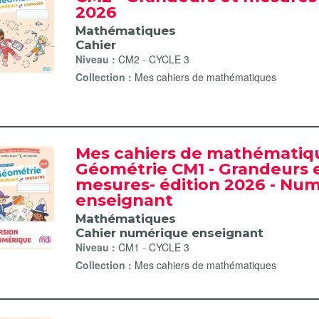
2026
Mathématiques
Cahier
r
Niveau :
CM2
-
CYCLE 3
es filter
Collection :
Mes cahiers de mathématiques
iture filter
ahiers de mathématiques filter
mes de calcul mental filter
Mes cahiers de mathématiqu
Géométrie CM1 - Grandeurs 
mesures- édition 2026 - Nu
enseignant
Mathématiques
Cahier numérique enseignant
Niveau :
CM1
-
CYCLE 3
Collection :
Mes cahiers de mathématiques