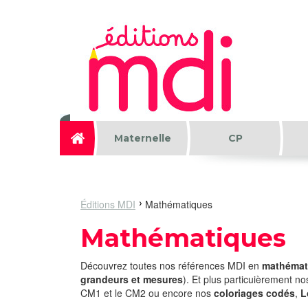
Aller au contenu principal
Maternelle
CP
Éditions MDI
Mathématiques
Mathématiques
Découvrez toutes nos références MDI en
mathéma
grandeurs et mesures
). Et plus particuièrement no
CM1 et le CM2 ou encore nos
coloriages codés
,
L