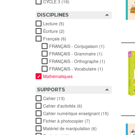
CYCLE 3 (19)
Apply CYCLE 3 filter
DISCIPLINES
Lecture (5)
Apply Lecture filter
Écriture (2)
Apply Écriture filter
Français (6)
Apply Français filter
FRANÇAIS - Conjugaison (1)
Apply FRANÇAIS 
FRANÇAIS - Grammaire (1)
Apply FRANÇAIS 
FRANÇAIS - Orthographe (1)
Apply FRANÇAIS
FRANÇAIS - Vocabulaire (1)
Apply FRANÇAIS -
Mathématiques
SUPPORTS
Cahier (13)
Apply Cahier filter
Cahier d'activités (6)
Apply Cahier d'activités filte
Cahier numérique enseignant (15)
Apply Cahier 
Fichier à photocopier (7)
Apply Fichier à photocop
Matériel de manipulation (6)
Apply Matériel de ma