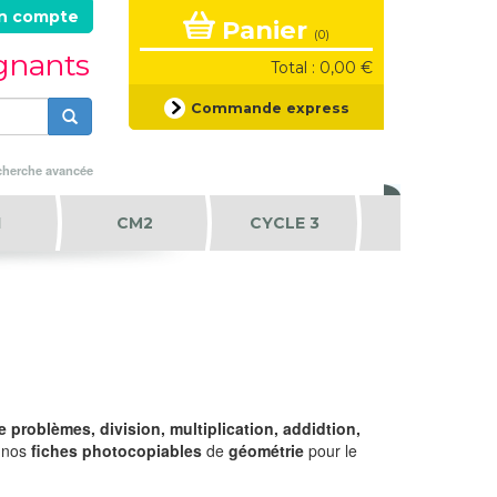
n compte
Panier
(0)
ignants
Total : 0,00 €
Formulaire
Commande express
de
recherche
Rechercher
herche avancée
1
CM2
CYCLE 3
 problèmes, division, multiplication, addidtion,
, nos
fiches photocopiables
de
géométrie
pour le