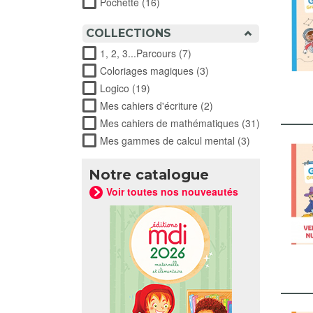
Pochette (16)
Apply Pochette filter
COLLECTIONS
1, 2, 3...Parcours (7)
Apply 1, 2, 3...Parcours filte
Coloriages magiques (3)
Apply Coloriages magiqu
Logico (19)
Apply Logico filter
Mes cahiers d'écriture (2)
Apply Mes cahiers d'écr
Mes cahiers de mathématiques (31)
Apply Mes c
Mes gammes de calcul mental (3)
Apply Mes gam
Notre catalogue
Voir toutes nos nouveautés