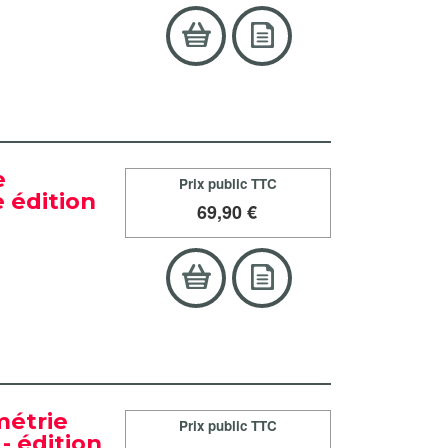
e
Prix public TTC
 édition
69
,90 €
métrie
Prix public TTC
- édition