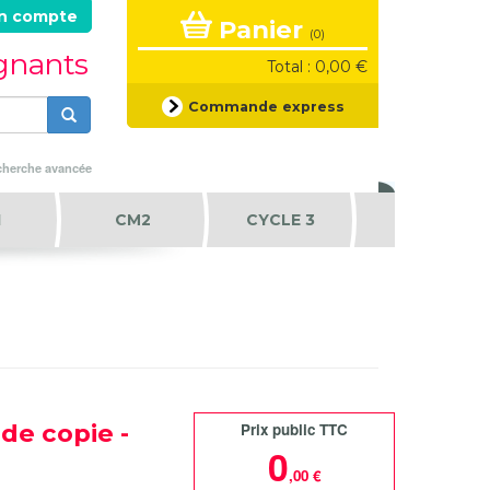
n compte
Panier
(0)
ignants
Total : 0,00 €
Formulaire
Commande express
de
recherche
Rechercher
herche avancée
1
CM2
CYCLE 3
 de copie -
Prix public TTC
0
,00 €