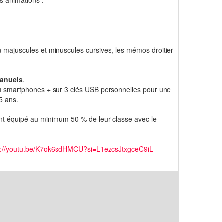
s animations :
en majuscules et minuscules cursives, les mémos droitier
Manuels
.
ou smartphones + sur 3 clés USB personnelles pour une
 5 ans.
t équipé au minimum 50 % de leur classe avec le
s://youtu.be/K7ok6sdHMCU?si=L1ezcsJtxgceC9iL