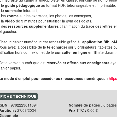
L'intégralité du cahier à vidéoprojeter en classe, enrichie de nombreuse
- le
guide pédagogique
au format PDF, téléchargeable et imprimable,
- le
sommaire
interactif,
- les
zooms
sur les exercices, les photos, les consignes,
- la
vidéo
de 3 minutes pour ritualiser la gym des doigts,
- des
ressources supplémentaires
: l’animation du tracé des lettres 
et gaucher.
Chaque cahier numérique est accessible grâce à l'
application Biblio
Vous avez la possibilité de le
télécharger
sur 3 ordinateurs, tablettes 
utilisation hors connexion et de le
consulter en ligne
en illimité durant
Cette version numérique est
réservée et offerte aux enseignants
ayan
cahier papier.
Le mode d'emploi pour accéder aux ressources numériques :
http
FICHE TECHNIQUE
ISBN :
9782223011094
Nombre de pages :
0 pages
Parution :
27/08/2024
Prix TTC :
0,00 €
Disponible