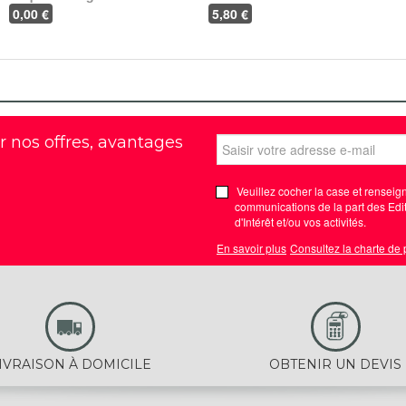
0
,00 €
5
,80 €
r nos offres, avantages
Veuillez cocher la case et renseign
communications de la part des Edit
d'Intérêt et/ou vos activités.
En savoir plus
Consultez la charte de
IVRAISON À DOMICILE
OBTENIR UN DEVIS