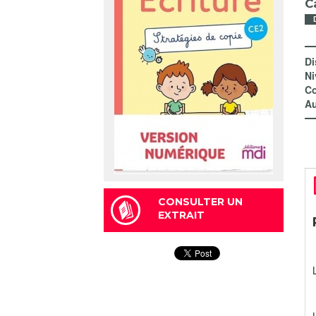
C
Di
Ni
Co
Au
CONSULTER UN
EXTRAIT