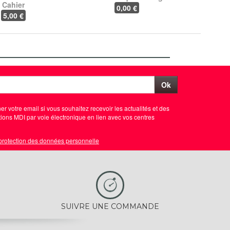
Cahier
0
,00 €
5
,00 €
Ok
er votre email si vous souhaitez recevoir les actualités et des
ions MDI par voie électronique en lien avec vos centres
 protection des données personnelle
SUIVRE UNE COMMANDE