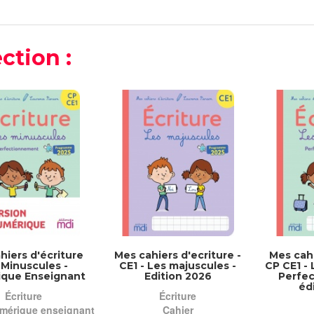
ction :
hiers d'écriture
Mes cahiers d'ecriture -
Mes cahi
 Minuscules -
CE1 - Les majuscules -
CP CE1 - 
que Enseignant
Edition 2026
Perfe
éd
Écriture
Écriture
mérique enseignant
Cahier