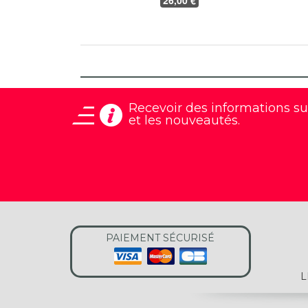
26
,00 €
Recevoir des informations
su
et les nouveautés.
PAIEMENT SÉCURISÉ
L