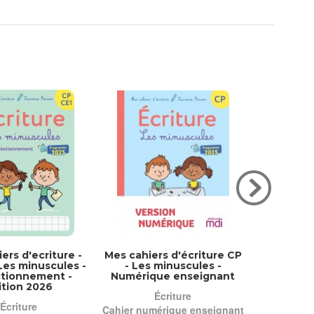
ers d'ecriture -
Mes cahiers d'écriture CP
Mes cahier
Les minuscules -
- Les minuscules -
- Straté
ctionnement -
Numérique enseignant
Numériq
ition 2026
Écriture
É
Écriture
Cahier numérique enseignant
Cahier