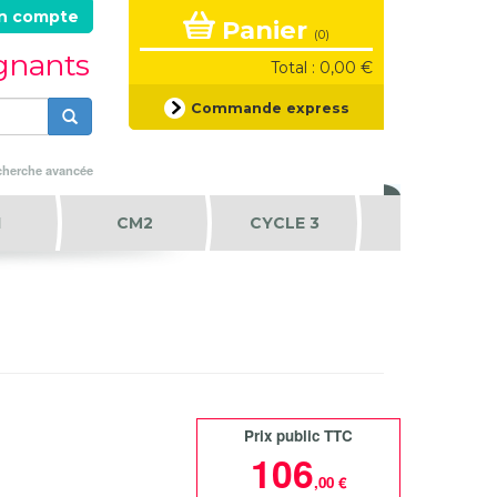
n compte
Panier
(0)
ignants
Total : 0,00 €
Formulaire
Commande express
de
recherche
Rechercher
herche avancée
1
CM2
CYCLE 3
Prix public TTC
106
,00 €