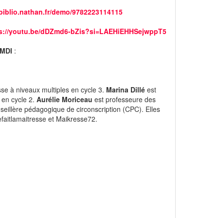
/biblio.nathan.fr/demo/9782223114115
ps://youtu.be/dDZmd6-bZis?si=LAEHiEHHSejwppT5
s MDI
:
sse à niveaux multiples en cycle 3.
Marina Dillé
est
 en cycle 2.
Aurélie Moriceau
est professeure des
eillère pédagogique de circonscription (CPC). Elles
faitlamaitresse et Maikresse72.