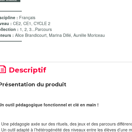
scipline :
Français
veau :
CE2
,
CE1
,
CYCLE 2
llection :
1, 2, 3...Parcours
teurs :
Alice Brandicourt
,
Marina Dillé
,
Aurélie Moriceau
Descriptif
Présentation du produit
Un outil pédagogique fonctionnel et clé en main !
* Une pédagogie axée sur des rituels, des jeux et des parcours différenc
* Un outil adapté à l’hétérogénéité des niveaux entre les élèves d’une