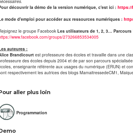
nécessaires.
Pour découvrir la démo de la version numérique, c'est ici :
https:/
Le mode d'emploi pour accéder aux ressources numériques :
htt
Rejoignez le groupe Facebook
Les utilisateurs de 1, 2, 3… Parcour
https://www.facebook.com/groups/273266853534005
Les auteures :
Alice Brandicourt
est professeure des écoles et travaille dans une cla
professeure des écoles depuis 2004 et de par son parcours spécialisée
écoles, enseignante référente aux usages du numérique (ERUN) et cons
sont respectivement les autrices des blogs MamaitressedeCM1, Maique
Pour aller plus loin
Programmation
Demo