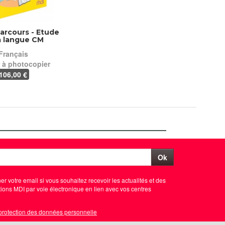
. Parcours - Etude
a langue CM
Français
r à photocopier
106
,00 €
Ok
er votre email si vous souhaitez recevoir les actualités et des
ions MDI par voie électronique en lien avec vos centres
 protection des données personnelle