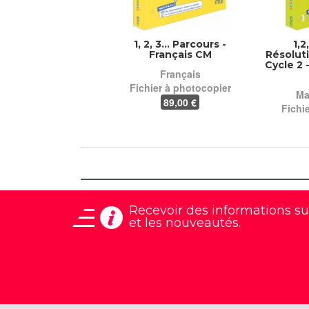
1, 2, 3... Parcours -
1,2
Français CM
Résolut
Cycle 2 
Français
Fichier à photocopier
Ma
89
,00 €
Fichi
Recevoir des informations
su
et les nouveautés.