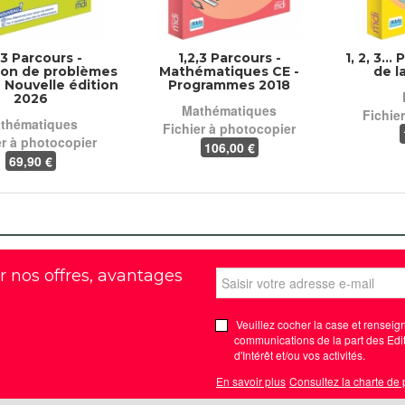
,3 Parcours -
1,2,3 Parcours -
1, 2, 3..
ion de problèmes
Mathématiques CE -
de l
- Nouvelle édition
Programmes 2018
2026
Mathématiques
Fichie
thématiques
Fichier à photocopier
er à photocopier
106
,00 €
69
,90 €
r nos offres, avantages
Veuillez cocher la case et renseign
communications de la part des Edit
d'Intérêt et/ou vos activités.
En savoir plus
Consultez la charte de