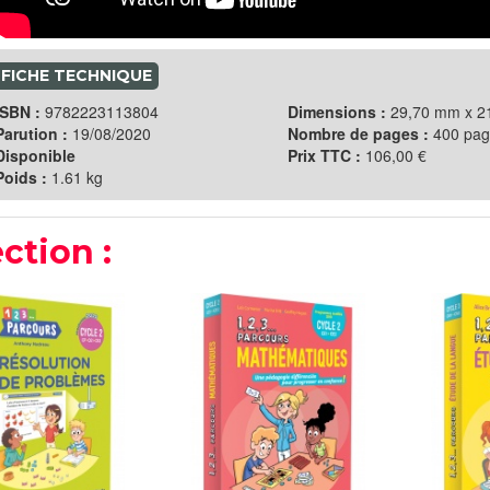
FICHE TECHNIQUE
ISBN :
9782223113804
Dimensions :
29,70 mm x 
Parution :
19/08/2020
Nombre de pages :
400 pag
Disponible
Prix TTC :
106,00 €
Poids :
1.61 kg
ction :