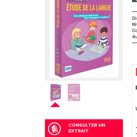
Di
Ni
Co
Au
CONSULTER UN
EXTRAIT