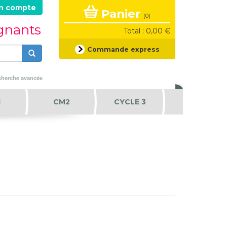
n compte
Panier
(0)
ignants
Total : 0,00 €
Formulaire
Commande express
de
recherche
Rechercher
herche avancée
1
CM2
CYCLE 3