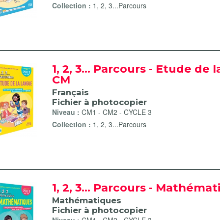
Collection :
1, 2, 3...Parcours
aïa filter
che filter
ES de la compréhension filter
 de Lili Puce filter
1, 2, 3... Parcours - Etude de 
CM
Français
Fichier à photocopier
Niveau :
CM1
-
CM2
-
CYCLE 3
Collection :
1, 2, 3...Parcours
1, 2, 3... Parcours - Mathéma
Mathématiques
Fichier à photocopier