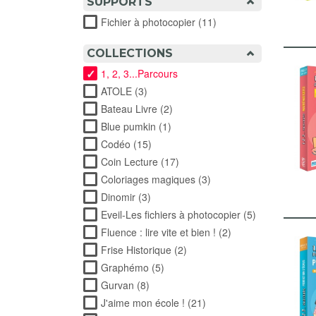
SUPPORTS
Fichier à photocopier (11)
Apply Fichier à photoco
COLLECTIONS
1, 2, 3...Parcours
ATOLE (3)
Apply ATOLE filter
Bateau Livre (2)
Apply Bateau Livre filter
Blue pumkin (1)
Apply Blue pumkin filter
Codéo (15)
Apply Codéo filter
Coin Lecture (17)
Apply Coin Lecture filter
Coloriages magiques (3)
Apply Coloriages magiqu
Dinomir (3)
Apply Dinomir filter
Eveil-Les fichiers à photocopier (5)
Apply Eveil-Le
Fluence : lire vite et bien ! (2)
Apply Fluence : lire 
Frise Historique (2)
Apply Frise Historique filter
Graphémo (5)
Apply Graphémo filter
Gurvan (8)
Apply Gurvan filter
J'aime mon école ! (21)
Apply J'aime mon école ! 