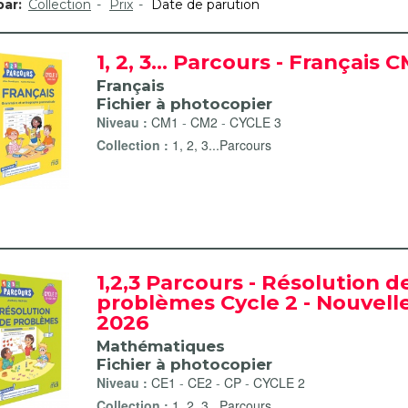
par:
Collection
Prix
Date de parution
1, 2, 3... Parcours - Français 
Français
Fichier à photocopier
Niveau :
CM1
-
CM2
-
CYCLE 3
Collection :
1, 2, 3...Parcours
1,2,3 Parcours - Résolution d
problèmes Cycle 2 - Nouvelle
2026
Mathématiques
Fichier à photocopier
Niveau :
CE1
-
CE2
-
CP
-
CYCLE 2
Collection :
1, 2, 3...Parcours