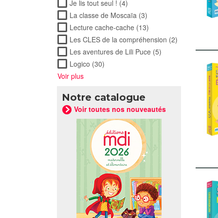
Je lis tout seul ! (4)
Apply Je lis tout seul ! filter
La classe de Moscaïa (3)
Apply La classe de Mosc
Lecture cache-cache (13)
Apply Lecture cache-ca
Les CLES de la compréhension (2)
Apply Les CL
Les aventures de Lili Puce (5)
Apply Les aventures
Logico (30)
Apply Logico filter
Voir plus
Notre catalogue
Voir toutes nos nouveautés