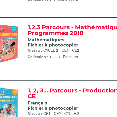
pier filter
1,2,3 Parcours - Mathématiqu
Programmes 2018
Mathématiques
Fichier à photocopier
Niveau :
CYCLE 2
-
CE1
-
CE2
Collection :
1, 2, 3...Parcours
es filter
s fichiers à photocopier filter
vite et bien ! filter
1, 2, 3... Parcours - Productio
CE
Français
Fichier à photocopier
filter
Niveau :
CE1
-
CE2
-
CYCLE 2