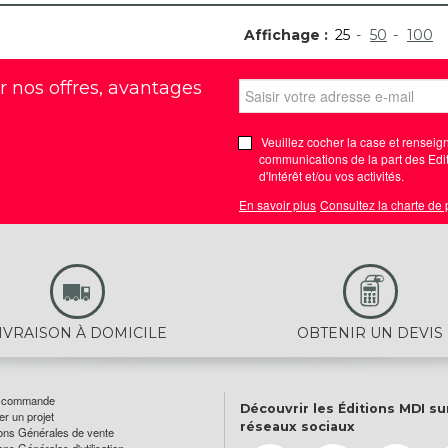
Affichage :
25
50
100
r nos offres, avantages
Veuillez cocher la case et renseign
communications de la part des Edit
d'Intérêt et/ou vos activités.
En savoir plus
Consultez la charte de
IVRAISON À DOMICILE
OBTENIR UN DEVIS
e commande
Découvrir les Éditions MDI su
r un projet
réseaux sociaux
ons Générales de vente