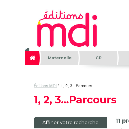
Aller au contenu principal
Maternelle
CP
Éditions MDI
1, 2, 3...Parcours
1, 2, 3...Parcours
11
pr
Affiner votre recherche