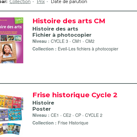
par:
Collection
Prix
Date de parution
Histoire des arts CM
Histoire des arts
Fichier à photocopier
Niveau :
CYCLE 3
-
CM1
-
CM2
Collection :
Eveil-Les fichiers à photocopier
Frise historique Cycle 2
Histoire
Poster
Niveau :
CE1
-
CE2
-
CP
-
CYCLE 2
Collection :
Frise Historique