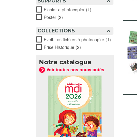
SUPPORTS
Fichier à photocopier (1)
Apply Fichier à photocop
Poster (2)
Apply Poster filter
COLLECTIONS
Eveil-Les fichiers à photocopier (1)
Apply Eveil-Le
Frise Historique (2)
Apply Frise Historique filter
Notre catalogue
Voir toutes nos nouveautés