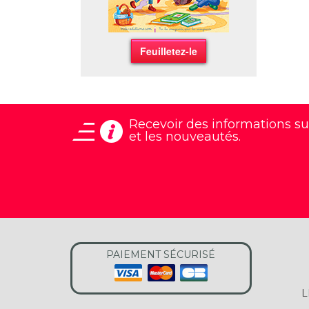
Feuilletez-le
Recevoir des informations
su
et les nouveautés.
PAIEMENT SÉCURISÉ
L