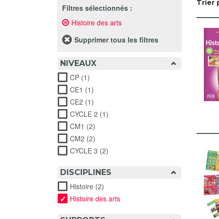
Trier 
Filtres sélectionnés :
Histoire des arts
Remove
Histoire
des
Supprimer tous les filtres
arts
filter
NIVEAUX
CP (1)
Apply CP filter
CE1 (1)
Apply CE1 filter
CE2 (1)
Apply CE2 filter
CYCLE 2 (1)
Apply CYCLE 2 filter
CM1 (2)
Apply CM1 filter
CM2 (2)
Apply CM2 filter
CYCLE 3 (2)
Apply CYCLE 3 filter
DISCIPLINES
Histoire (2)
Apply Histoire filter
Histoire des arts