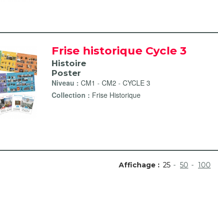
ier filter
Frise historique Cycle 3
s fichiers à photocopier filter
Histoire
Poster
Niveau :
CM1
-
CM2
-
CYCLE 3
Collection :
Frise Historique
Affichage :
25
50
100