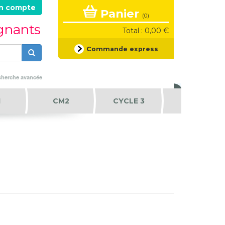
n compte
Panier
(0)
ignants
Total : 0,00 €
Formulaire
Commande express
de
recherche
Rechercher
herche avancée
1
CM2
CYCLE 3