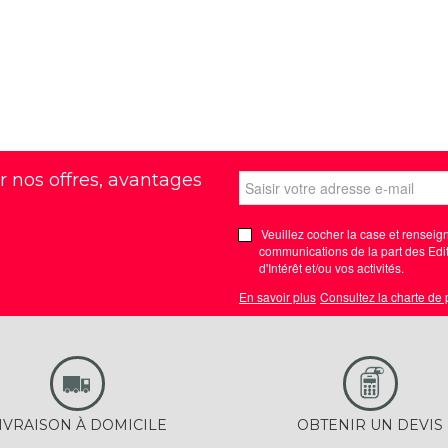
r nos offres, avantages
Veuillez cocher la case et renseign
communications de la part des Edit
d'Intérêt et/ou vos activités.
En savoir plus
Consultez la charte de
IVRAISON À DOMICILE
OBTENIR UN DEVIS