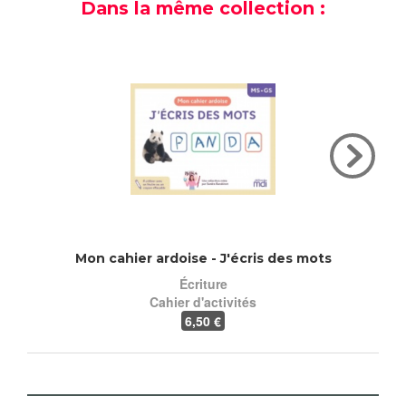
Dans la même collection :
Mon cahier ardoise - J'écris des mots
Mon ca
Écriture
Cahier d'activités
6
,50 €