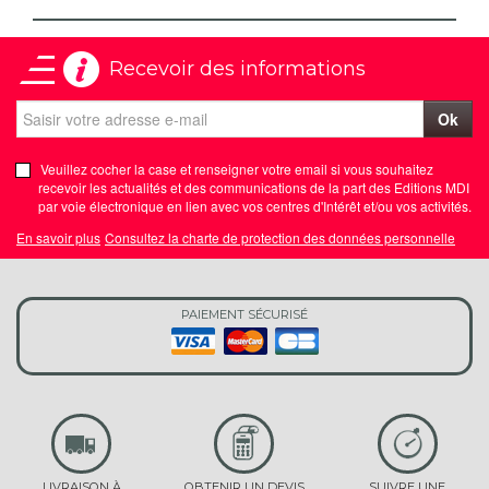
Recevoir des informations
Ok
Veuillez cocher la case et renseigner votre email si vous souhaitez
recevoir les actualités et des communications de la part des Editions MDI
par voie électronique en lien avec vos centres d'Intérêt et/ou vos activités.
En savoir plus
Consultez la charte de protection des données personnelle
PAIEMENT SÉCURISÉ
LIVRAISON À
OBTENIR UN DEVIS
SUIVRE UNE