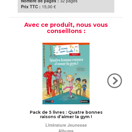
Nombre de pages :
32 pages
Prix TTC :
15,00 €
Avec ce produit, nous vous
conseillons :
Pack de 5 livres : Quatre bonnes
Quatre
raisons d’aimer la gym !
Littérature Jeunesse
Albums