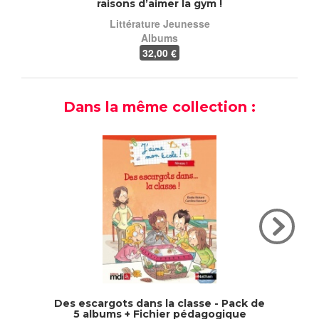
raisons d’aimer la gym !
Littérature Jeunesse
Albums
32
,00 €
Dans la même collection :
Des escargots dans la classe - Pack de
J'aime
5 albums + Fichier pédagogique