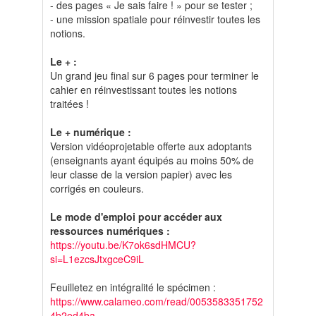
- des pages « Je sais faire ! » pour se tester ;
- une mission spatiale pour réinvestir toutes les
notions.
Le + :
Un grand jeu final sur 6 pages pour terminer le
cahier en réinvestissant toutes les notions
traitées !
Le + numérique :
Version vidéoprojetable offerte aux adoptants
(enseignants ayant équipés au moins 50% de
leur classe de la version papier) avec les
corrigés en couleurs.
Le mode d'emploi pour accéder aux
ressources numériques :
https://youtu.be/K7ok6sdHMCU?
si=L1ezcsJtxgceC9iL
Feuilletez en intégralité le spécimen :
https://www.calameo.com/read/0053583351752
4b2ed4ba