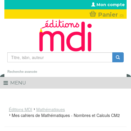
Aller au contenu principal
Mon compte
Panier
(0)
Formulaire de recherche
Rechercher
Recherche avancée
MENU
Toggle
navigation
Éditions MDI
Mathématiques
Mes cahiers de Mathématiques - Nombres et Calculs CM2