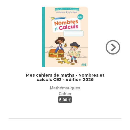
Mes cahiers de maths - Nombres et
Mes ca
calculs CE2 - édition 2026
- Gran
Mathématiques
Cahier
5
,00 €