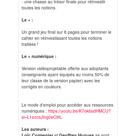
- une chasse au trésor finale pour réinvestir
toutes les notions.
Le + :
Un grand jeu final sur 8 pages pour terminer le
cahier en réinvestissant toutes les notions
traitées !
Le + numérique :
Version vidéoprojetable offerte aux adoptants
(enseignants ayant équipés au moins 50% de
leur classe de la version papier) avec les
corrigés en couleurs.
Le mode d'emploi pour accéder aux ressources
numériques :
https://youtu.be/K7ok6sdHMCU?
si=L1ezcsJtxgceC9iL
Les auteurs :
Loïc Cormenier
et
Geoffrey Hugues
se sont