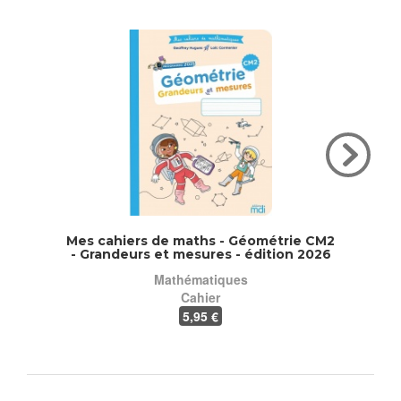
Mes cahiers de maths - Géométrie CM2
Mes
- Grandeurs et mesures - édition 2026
Gé
mesu
Mathématiques
Cahier
5
,95 €