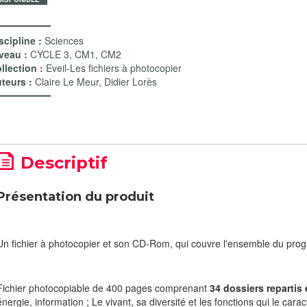
scipline :
Sciences
veau :
CYCLE 3
,
CM1
,
CM2
llection :
Eveil-Les fichiers à photocopier
teurs :
Claire Le Meur
,
Didier Lorès
Descriptif
Présentation du produit
Un fichier à photocopier et son CD-Rom, qui couvre l'ensemble du pr
Fichier photocopiable de 400 pages comprenant
34 dossiers repartis
énergie, information ; Le vivant, sa diversité et les fonctions qui le cara