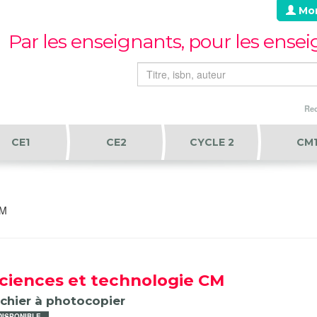
Mo
Par les enseignants, pour les ense
Rec
CE1
CE2
CYCLE 2
CM
CM
ciences et technologie CM
ichier à photocopier
DISPONIBLE