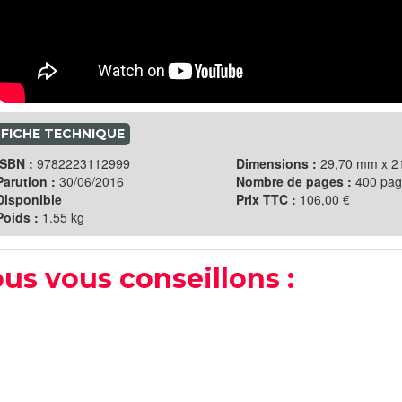
FICHE TECHNIQUE
ISBN :
9782223112999
Dimensions :
29,70 mm x 
Parution :
30/06/2016
Nombre de pages :
400 pag
Disponible
Prix TTC :
106,00 €
Poids :
1.55 kg
us vous conseillons :