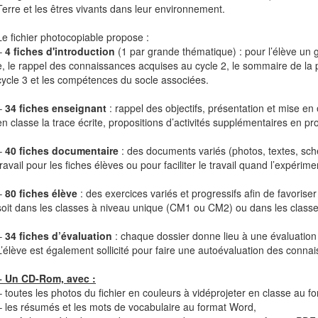
Terre et les êtres vivants dans leur environnement.
Le fichier photocopiable propose :
–
4 fiches d'introduction
(1 par grande thématique) : pour l’élève un gr
e, le rappel des connaissances acquises au cycle 2, le sommaire de la
cycle 3 et les compétences du socle associées.
–
34 fiches enseignant
: rappel des objectifs, présentation et mise e
en classe la trace écrite, propositions d’activités supplémentaires en 
–
40 fiches documentaire
: des documents variés (photos, textes, s
travail pour les fiches élèves ou pour faciliter le travail quand l’expérim
–
80 fiches élève
: des exercices variés et progressifs afin de favoris
soit dans les classes à niveau unique (CM1 ou CM2) ou dans les classe
–
34 fiches d’évaluation
: chaque dossier donne lieu à une évaluation 
L’élève est également sollicité pour faire une autoévaluation des conn
+ Un CD-Rom, avec :
– toutes les photos du fichier en couleurs à vidéprojeter en classe au 
– les résumés et les mots de vocabulaire au format Word,