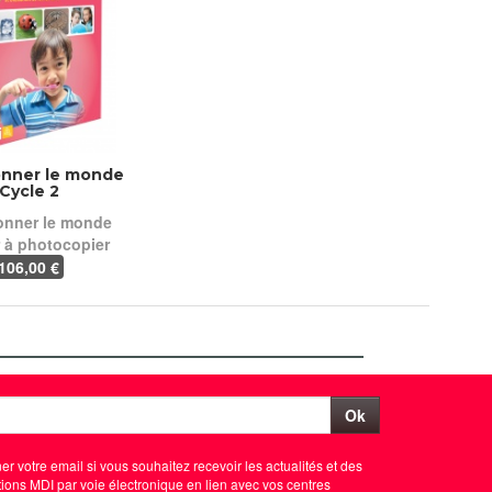
onner le monde
Cycle 2
onner le monde
r à photocopier
106
,00 €
Ok
er votre email si vous souhaitez recevoir les actualités et des
ions MDI par voie électronique en lien avec vos centres