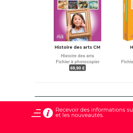
Histoire des arts CM
H
Histoire des arts
Fichier à photocopier
Fichi
69
,90 €
Recevoir des informations
su
et les nouveautés.