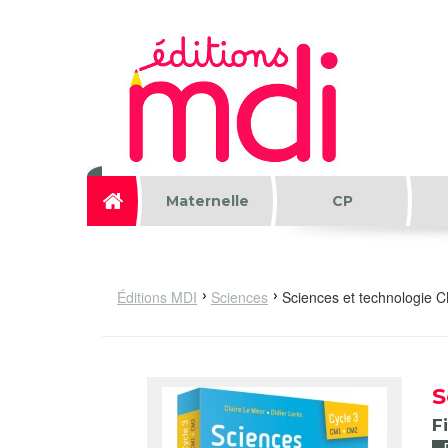
Aller au contenu principal
Maternelle
CP
Éditions MDI
Sciences
Sciences et technologie 
S
F