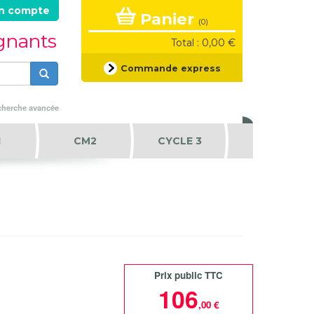
n compte
Panier
(0)
ignants
Total : 0,00 €
Formulaire
Commande express
de
recherche
Rechercher
herche avancée
1
CM2
CYCLE 3
Prix public TTC
106
,00 €