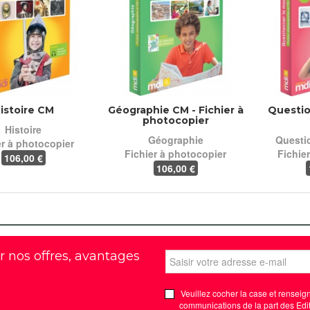
istoire CM
Géographie CM - Fichier à
Questi
photocopier
Histoire
Géographie
Questi
er à photocopier
Fichier à photocopier
Fichie
106
,00 €
106
,00 €
r nos offres, avantages
Veuillez cocher la case et renseign
communications de la part des Edit