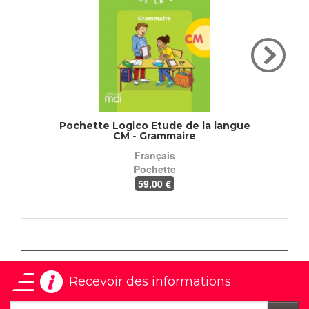
Pochette Logico Etude de la langue
Poche
CM - Grammaire
Français
Pochette
59
,00 €
Recevoir des informations