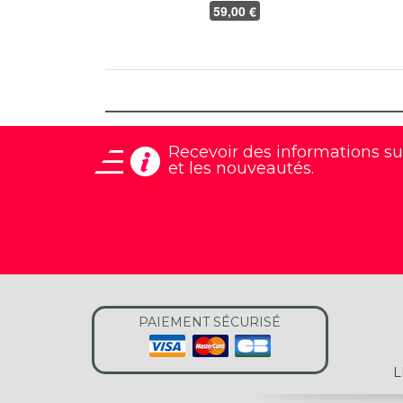
59
,00 €
Recevoir des informations
su
et les nouveautés.
PAIEMENT SÉCURISÉ
L