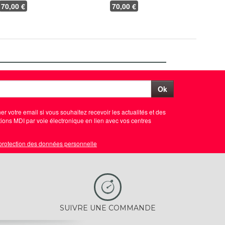
70
,00 €
70
,00 €
Ok
er votre email si vous souhaitez recevoir les actualités et des
ions MDI par voie électronique en lien avec vos centres
 protection des données personnelle
SUIVRE UNE COMMANDE