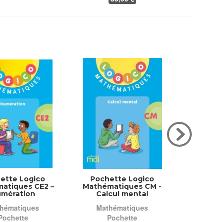
ette Logico
Pochette Logico
Poche
atiques CE2 –
Mathématiques CM -
Mathém
mération
Calcul mental
Nu
hématiques
Mathématiques
Math
Pochette
Pochette
P