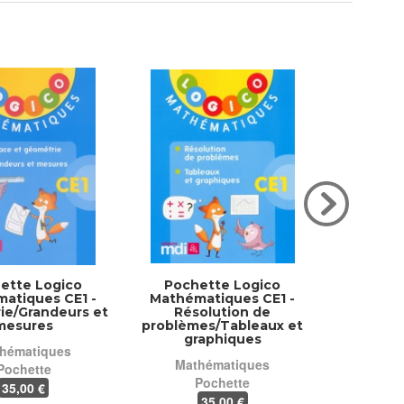
ette Logico
Pochette Logico
Pochette 
atiques CE1 -
Mathématiques CE1 -
CP - Di
ie/Grandeurs et
Résolution de
visuell
mesures
problèmes/Tableaux et
graphiques
hématiques
P
Mathématiques
Pochette
Pochette
35
,00 €
35
,00 €