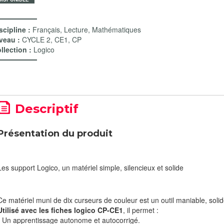
scipline :
Français
,
Lecture
,
Mathématiques
veau :
CYCLE 2
,
CE1
,
CP
llection :
Logico
Descriptif
Présentation du produit
Les support Logico, un matériel simple, silencieux et solide
Ce matériel muni de dix curseurs de couleur est un outil maniable, soli
Utilisé avec les fiches logico CP-CE1
, il permet :
* Un apprentissage autonome et autocorrigé.