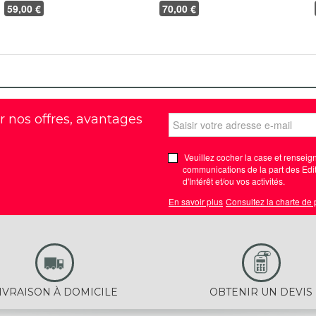
59
,00 €
70
,00 €
r nos offres, avantages
Veuillez cocher la case et renseign
communications de la part des Edit
d'Intérêt et/ou vos activités.
En savoir plus
Consultez la charte de
IVRAISON À DOMICILE
OBTENIR UN DEVIS