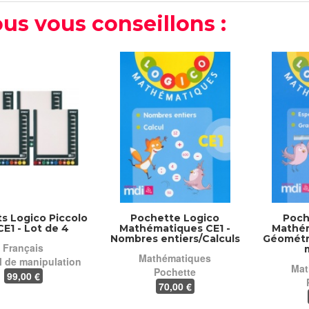
us vous conseillons :
s Logico Piccolo
Pochette Logico
Poch
E1 - Lot de 4
Mathématiques CE1 -
Mathém
Nombres entiers/Calculs
Géométr
Français
Mathématiques
l de manipulation
Mat
Pochette
99
,00 €
70
,00 €