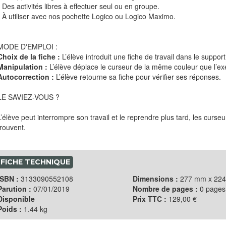
* Des activités libres à effectuer seul ou en groupe.
* À utiliser avec nos pochette Logico ou Logico Maximo.
MODE D'EMPLOI :
Choix de la fiche :
L’élève introduit une fiche de travail dans le support
Manipulation :
L’élève déplace le curseur de la même couleur que l’exe
Autocorrection :
L’élève retourne sa fiche pour vérifier ses réponses.
​LE SAVIEZ-VOUS ?
L’élève peut interrompre son travail et le reprendre plus tard, les curseu
trouvent.
FICHE TECHNIQUE
ISBN :
3133090552108
Dimensions :
277 mm x 22
Parution :
07/01/2019
Nombre de pages :
0 pages
Disponible
Prix TTC :
129,00 €
Poids :
1.44 kg