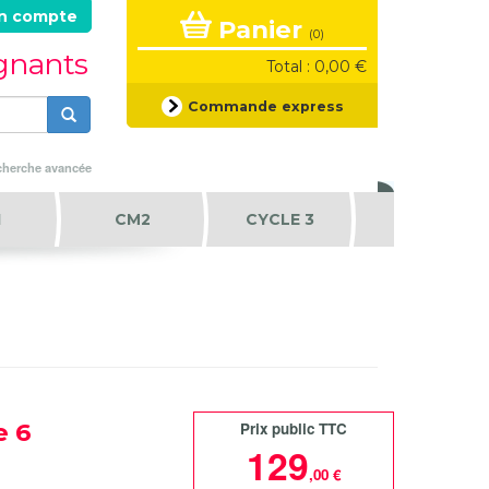
n compte
Panier
(0)
ignants
Total : 0,00 €
Formulaire
Commande express
de
recherche
Rechercher
herche avancée
1
CM2
CYCLE 3
e 6
Prix public TTC
129
,00 €