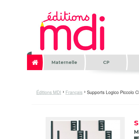
Aller au contenu principal
Maternelle
CP
Éditions MDI
Français
Supports Logico Piccolo C
S
M