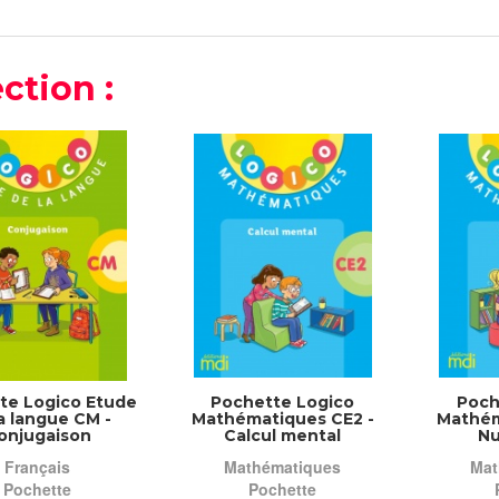
ction :
te Logico Etude
Pochette Logico
Poch
a langue CM -
Mathématiques CE2 -
Mathém
onjugaison
Calcul mental
Nu
Français
Mathématiques
Mat
Pochette
Pochette