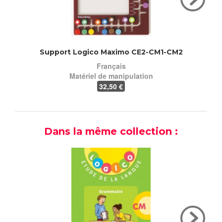
Support Logico Maximo CE2-CM1-CM2
Supp
Français
Matériel de manipulation
32
,50 €
Dans la même collection :