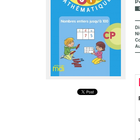
P
Di
Ni
Co
Au