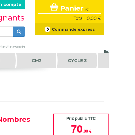
n compte
Panier
(0)
ignants
Total : 0,00 €
Formulaire
Commande express
de
recherche
Rechercher
herche avancée
1
CM2
CYCLE 3
 Nombres
Prix public TTC
70
,00 €