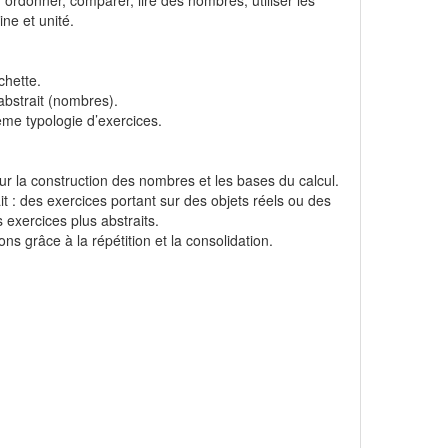
 ordonner, comparer, lire des nombres, utiliser les
ine et unité.
chette.
abstrait (nombres).
même typologie d’exercices.
ur la construction des nombres et les bases du calcul.
t : des exercices portant sur des objets réels ou des
 exercices plus abstraits.
s grâce à la répétition et la consolidation.