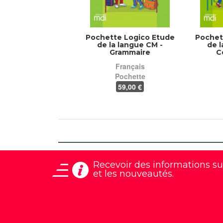
Pochette Logico Etude
Pochet
de la langue CM -
de l
Grammaire
C
Français
Pochette
59
,00 €
Recevoir des informations
su
et les nouveautés.