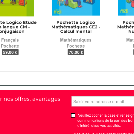
te Logico Etude
Pochette Logico
Poch
a langue CM -
Mathématiques CE2 -
Mathém
onjugaison
Calcul mental
Nu
Français
Mathématiques
Mat
Pochette
Pochette
59
,00 €
70
,00 €
r nos offres, avantages
Veuillez cocher la case et renseign
communications de la part des Edit
d'Intérêt et/ou vos activités.
En savoir plus
Consultez la charte de