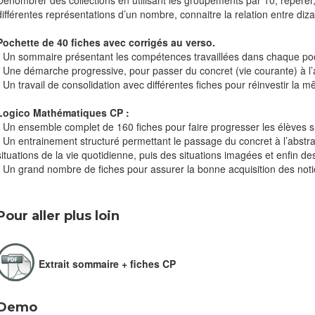
Dénombrer des collections en utilisant les groupements par 10, repérer,
différentes représentations d’un nombre, connaitre la relation entre diza
Pochette de 40 fiches avec corrigés au verso.
* Un sommaire présentant les compétences travaillées dans chaque po
* Une démarche progressive, pour passer du concret (vie courante) à l’
* Un travail de consolidation avec différentes fiches pour réinvestir la 
Logico Mathématiques CP :
* Un ensemble complet de 160 fiches pour faire progresser les élèves s
* Un entrainement structuré permettant le passage du concret à l’abstrai
situations de la vie quotidienne, puis des situations imagées et enfin des
* Un grand nombre de fiches pour assurer la bonne acquisition des notion
Pour aller plus loin
Extrait sommaire + fiches CP
Demo