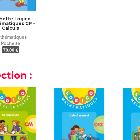
hette Logico
matiques CP -
Calculs
thématiques
Pochette
70
,00 €
ction :