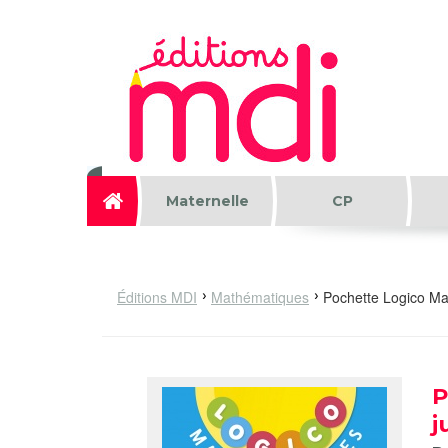
Aller au contenu principal
Maternelle
CP
Éditions MDI
Mathématiques
Pochette Logico Ma
P
j